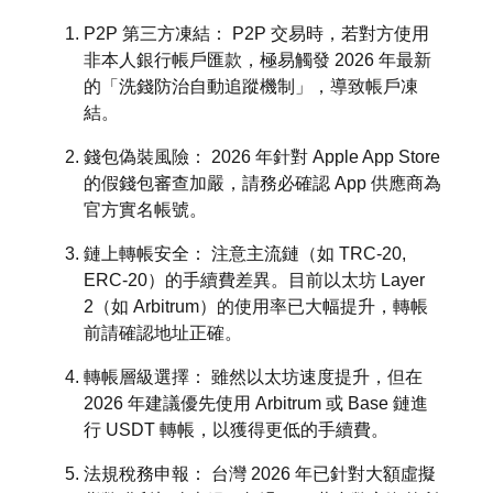
P2P 第三方凍結： P2P 交易時，若對方使用
非本人銀行帳戶匯款，極易觸發 2026 年最新
的「洗錢防治自動追蹤機制」，導致帳戶凍
結。
錢包偽裝風險： 2026 年針對 Apple App Store
的假錢包審查加嚴，請務必確認 App 供應商為
官方實名帳號。
鏈上轉帳安全： 注意主流鏈（如 TRC-20,
ERC-20）的手續費差異。目前以太坊 Layer
2（如 Arbitrum）的使用率已大幅提升，轉帳
前請確認地址正確。
轉帳層級選擇： 雖然以太坊速度提升，但在
2026 年建議優先使用 Arbitrum 或 Base 鏈進
行 USDT 轉帳，以獲得更低的手續費。
法規稅務申報： 台灣 2026 年已針對大額虛擬