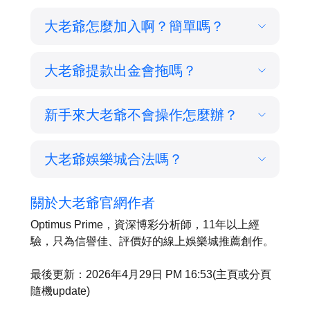
大老爺怎麼加入啊？簡單嗎？
大老爺提款出金會拖嗎？
新手來大老爺不會操作怎麼辦？
大老爺娛樂城合法嗎？
關於大老爺官網作者
Optimus Prime，資深博彩分析師，11年以上經
驗，只為信譽佳、評價好的線上娛樂城推薦創作。
最後更新：
2026年4月29日
PM 16:53(主頁或分頁
隨機update)