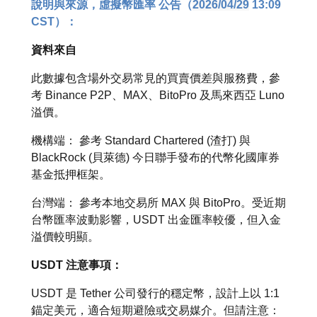
說明與來源，虛擬幣匯率 公告（
2026/04/29
13:09
CST）：
資料來自
此數據包含場外交易常見的買賣價差與服務費，參
考 Binance P2P、MAX、BitoPro 及馬來西亞 Luno
溢價。
機構端： 參考 Standard Chartered (渣打) 與
BlackRock (貝萊德) 今日聯手發布的代幣化國庫券
基金抵押框架。
台灣端： 參考本地交易所 MAX 與 BitoPro。受近期
台幣匯率波動影響，USDT 出金匯率較優，但入金
溢價較明顯。
USDT 注意事項：
USDT 是 Tether 公司發行的穩定幣，設計上以 1:1
錨定美元，適合短期避險或交易媒介。但請注意：