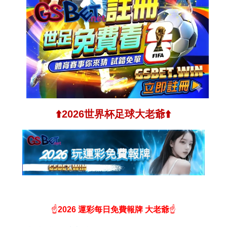
⬆️2026世界杯足球大老爺⬆️
☝
2026 運彩每日免費報牌 大老爺
☝