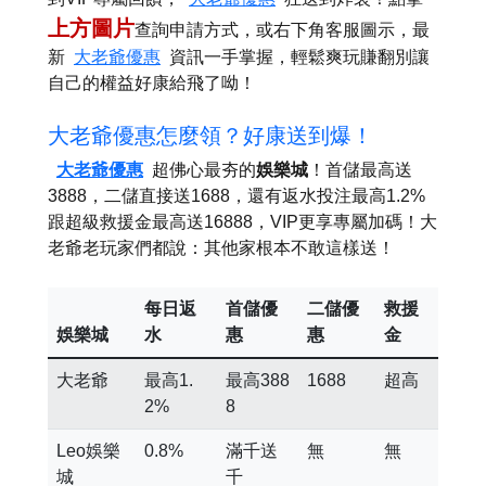
上方圖片
查詢申請方式，或右下角客服圖示，最
新
大老爺優惠
資訊一手掌握，輕鬆爽玩賺翻別讓
自己的權益好康給飛了呦！
大老爺優惠怎麼領？好康送到爆！
大老爺優惠
超佛心最夯的
娛樂城
！首儲最高送
3888，二儲直接送1688，還有返水投注最高1.2%
跟超級救援金最高送16888，VIP更享專屬加碼！大
老爺老玩家們都說：其他家根本不敢這樣送！
每日返
首儲優
二儲優
救援
娛樂城
水
惠
惠
金
大老爺
最高1.
最高388
1688
超高
2%
8
Leo娛樂
0.8%
滿千送
無
無
城
千