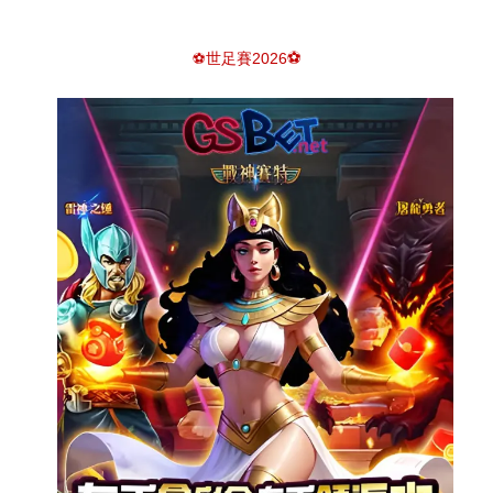
⚽️
⚽️世足賽2026