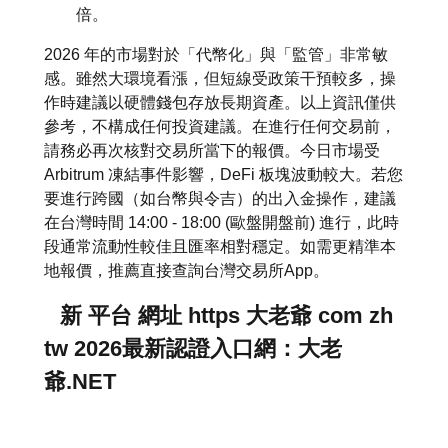
倍。
2026 年的市場對於「代幣化」與「監管」非常敏
感。雖然大環境看漲，但短線受政策干預較多，操
作時建議以硬體錢包存放長期資產。以上資訊僅供
參考，不構成任何投資建議。在進行任何交易前，
請務必再次核對交易所當下的報價。今日市場受
Arbitrum 凍結事件影響，DeFi 板塊波動較大。若您
要進行跨國（如台幣與令吉）的出入金操作，建議
在台灣時間 14:00 - 18:00 (歐盤開盤前) 進行，此時
段通常流動性較佳且匯率相對穩定。如需更精準本
地報價，推薦直接查詢台灣交易所App。
新 平台 網址 https 大老爺 com zh
tw 2026最新認證入口網：大老
爺.NET