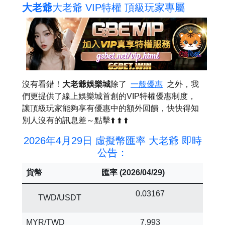
大老爺
大老爺 VIP特權 頂級玩家專屬
沒有看錯！
大老爺娛樂城
除了
一般優惠
之外，我
們更提供了線上娛樂城首創的VIP特權優惠制度，
讓頂級玩家能夠享有優惠中的額外回饋，快快得知
別人沒有的訊息差～點擊⬆️ ⬆️ ⬆️
2026年4月29日 虛擬幣匯率 大老爺 即時
公告：
貨幣
匯率 (2026/04/29)
0.03167
TWD/USDT
MYR/TWD
7.993