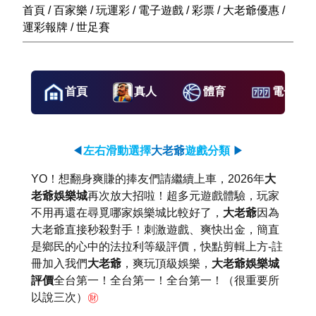
首頁
百家樂
玩運彩
電子遊戲
彩票
大老爺優惠
運彩報牌
世足賽
Previous
Next
首頁
真人
體育
電子
◀
左右滑動選擇
大老爺
遊戲分類
▶
YO！想翻身爽賺的捧友們請繼續上車，2026年
大
老爺娛樂城
再次放大招啦！超多元遊戲體驗，玩家
不用再還在尋覓哪家娛樂城比較好了，
大老爺
因為
大老爺直接秒殺對手！刺激遊戲、爽快出金，簡直
是鄉民的心中的法拉利等級評價，快點剪輯上方-註
冊加入我們
大老爺
，爽玩頂級娛樂，
大老爺娛樂城
評價
全台第一！全台第一！全台第一！（很重要所
以說三次）
㊖