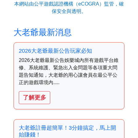
本網站由公平遊戲認證機構（eCOGRA）監管，確
保安全與透明。
大老爺最新消息
2026大老爺最新公告玩家必知
2026大老爺最新公告娛樂城內所有遊戲平台維
修、系統維護、緊急出入金問題等各項重大問
題告知通知，大老爺的用心讓會員在最公平公
正的遊戲環境內.....
了解更多
大老爺註冊超簡單！3分鐘搞定，馬上開
始賺錢！