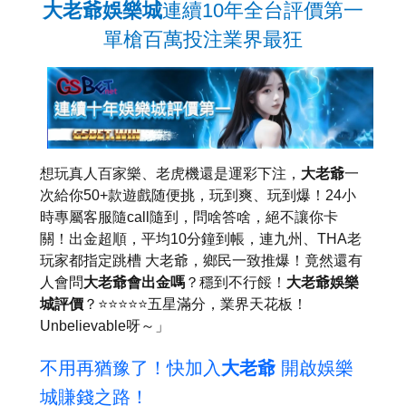
大老爺娛樂城
連續10年全台評價第一
單槍百萬投注業界最狂
想玩真人百家樂、老虎機還是運彩下注，
大老爺
一
次給你50+款遊戲随便挑，玩到爽、玩到爆！24小
時專屬客服隨call隨到，問啥答啥，絕不讓你卡
關！出金超順，平均10分鐘到帳，連九州、THA老
玩家都指定跳槽 大老爺，鄉民一致推爆！竟然還有
人會問
大老爺會出金嗎
？穩到不行餒！
大老爺娛樂
城評價
？⭐️
⭐️
⭐️
⭐️
⭐️五星
滿分，業界天花板！
Unbelievable呀～」
不用再猶豫了！快加入
大老爺
開啟娛樂
城賺錢之路！