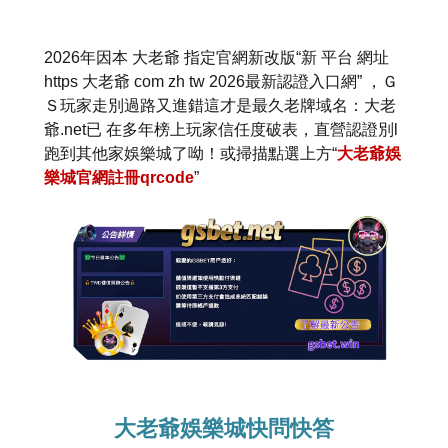
2026年因本 大老爺 指定官網新改版“新 平台 網址
https 大老爺 com zh tw 2026最新認證入口網” ，Ｇ
Ｓ玩家走別過路又進錯這才是最久老牌域名：大老
爺.net已 在多年榜上玩家信任度破表，直營認證別l
跑到其他家娛樂城了呦！或掃描點選上方“
大老爺娛
樂城官網註冊qrcode
”
大老爺
娛樂城快問快答